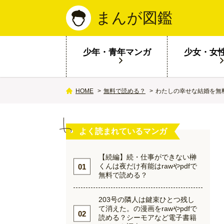
まんが図鑑
少年・青年マンガ
少女・女
無料で読める？
わたしの幸せな結婚を無
HOME
よく読まれているマンガ
【続編】続・仕事ができない榊
くんは夜だけ有能はrawやpdfで
無料で読める？
203号の隣人は鍵束ひとつ残し
て消えた。の漫画をrawやpdfで
読める？シーモアなど電子書籍