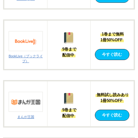
1巻まで無料
1冊50%OFF
9巻まで
今すぐ読む
配信中
BookLive（ブックライ
ブ）
無料試し読みあり
1冊50%OFF
9巻まで
今すぐ読む
配信中
まんが王国