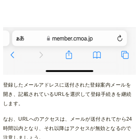
登録したメールアドレスに送付された登録案内メールを
開き、記載されているURLを選択して登録手続きを継続
します。
なお、URLへのアクセスは、メールが送付されてから24
時間以内となり、それ以降はアクセスが無効となるので
注意しましょう。