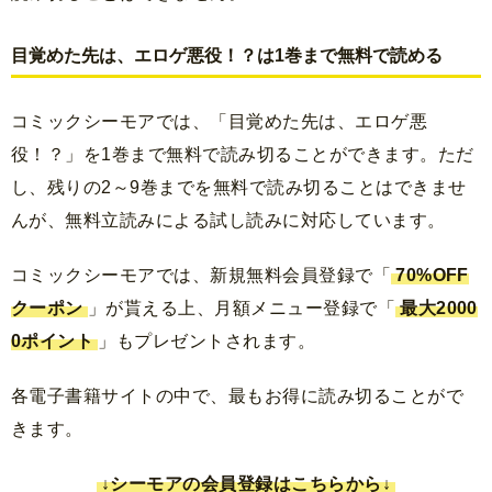
目覚めた先は、エロゲ悪役！？は1巻まで無料で読める
コミックシーモアでは、「目覚めた先は、エロゲ悪
役！？」を1巻まで無料で読み切ることができます。ただ
し、残りの2～9巻までを無料で読み切ることはできませ
んが、無料立読みによる試し読みに対応しています。
コミックシーモアでは、新規無料会員登録で「
70%OFF
クーポン
」が貰える上、月額メニュー登録で「
最大2000
0ポイント
」もプレゼントされます。
各電子書籍サイトの中で、最もお得に読み切ることがで
きます。
↓シーモアの会員登録はこちらから↓