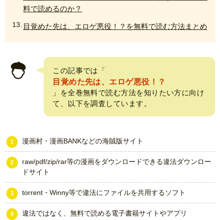
料で読めるのか？
目覚めた先は、エロゲ悪役！？を無料で読む方法まとめ
この記事では「
目覚めた先は、エロゲ悪役！？
」を全巻無料で読む方法を知りたい方に向け
て、以下を調査しています。
漫画村・漫画BANKなどの海賊版サイト
raw/pdf/zip/rar等の漫画をダウンロードできる違法ダウンロー
ドサイト
torrent・Winny等で違法にファイルを共用するソフト
違法ではなく、無料で読める電子書籍サイトやアプリ