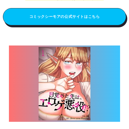
コミックシーモアの公式サイトはこちら