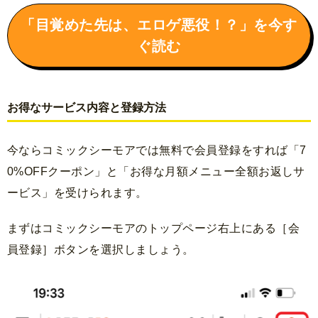
「目覚めた先は、エロゲ悪役！？」を今す
ぐ読む
お得なサービス内容と登録方法
今ならコミックシーモアでは無料で会員登録をすれば「7
0%OFFクーポン」と「お得な月額メニュー全額お返しサ
ービス」を受けられます。
まずはコミックシーモアのトップページ右上にある［会
員登録］ボタンを選択しましょう。