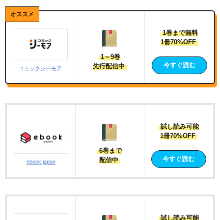
1巻まで無料
1冊70%OFF
1～9巻
今すぐ読む
先行配信中
コミックシーモア
試し読み可能
1冊70%OFF
6巻まで
今すぐ読む
配信中
ebook japan
試し読み可能