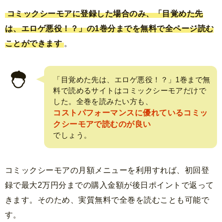
コミックシーモアに登録した場合のみ、「目覚めた先
は、エロゲ悪役！？」の1巻分までを無料で全ページ読む
ことができます
。
「目覚めた先は、エロゲ悪役！？」1巻まで無
料で読めるサイトはコミックシーモアだけで
した。全巻を読みたい方も、
コストパフォーマンスに優れているコミッ
クシーモアで読むのが良い
でしょう。
コミックシーモアの月額メニューを利用すれば、初回登
録で最大2万円分までの購入金額が後日ポイントで返って
きます。そのため、実質無料で全巻を読むことも可能で
す。