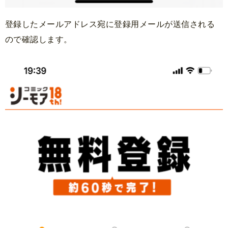
登録したメールアドレス宛に登録用メールが送信される
ので確認します。